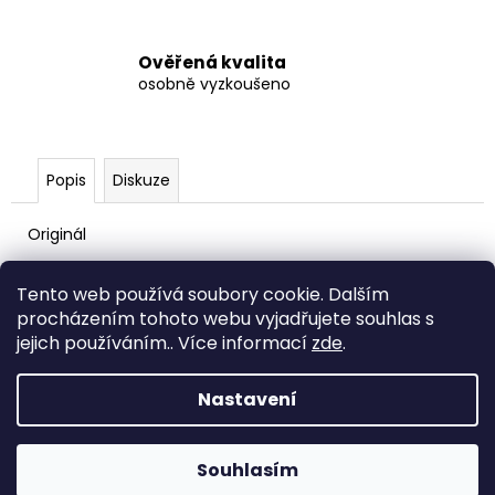
č
u
j
Ověřená kvalita
e
osobně vyzkoušeno
m
e
Popis
Diskuze
ARETACE
STŘEŠNÍHO
OKNA
Originál
500
Kč
Z
Tento web používá soubory cookie. Dalším
á
procházením tohoto webu vyjadřujete souhlas s
PŮJČOVNA OBYTNÝCH VOZŮ ->
p
WW.GRANDOBYTNEVOZY.CZ
jejich používáním.. Více informací
zde
.
a
Nastavení
t
Vytvořil Shoptet
í
Copyright 2026
www.shop.grandobytnevozy.cz
.
Souhlasím
Všechna práva vyhrazena.