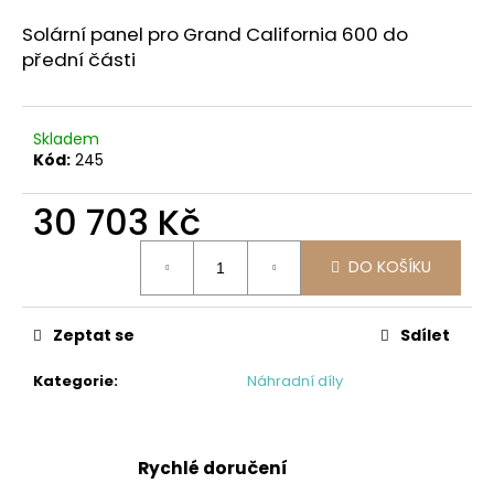
a
Solární panel pro Grand California 600 do
j
přední části
í
t
?
Skladem
Kód:
245
30 703 Kč
Měrná
HLEDAT
DO KOŠÍKU
cena:
Zeptat se
Sdílet
D
o
Kategorie
:
Náhradní díly
p
o
r
Rychlé doručení
u