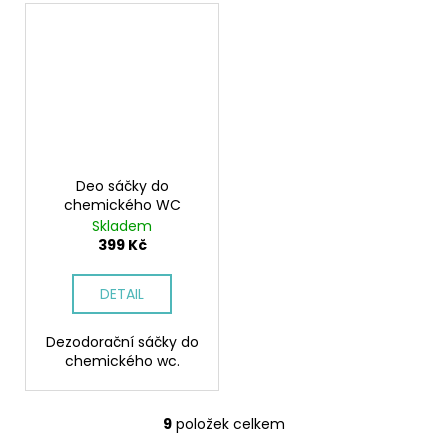
Deo sáčky do
chemického WC
Skladem
399 Kč
DETAIL
Dezodorační sáčky do
chemického wc.
9
položek celkem
O