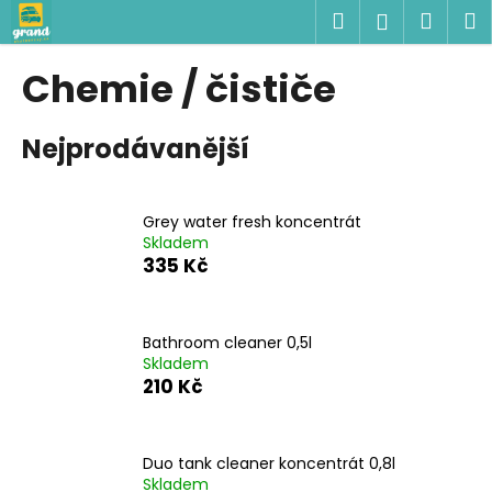
K
Přejít
Hledat
Náku
M
Přihlášen
na
o
obsah
Zpět
Zpět
košík
š
Chemie / čističe
í
C
k
Nejprodávanější
o
p
o
Grey water fresh koncentrát
t
Skladem
ř
335 Kč
e
b
u
Bathroom cleaner 0,5l
Skladem
j
210 Kč
e
t
e
Duo tank cleaner koncentrát 0,8l
n
Skladem