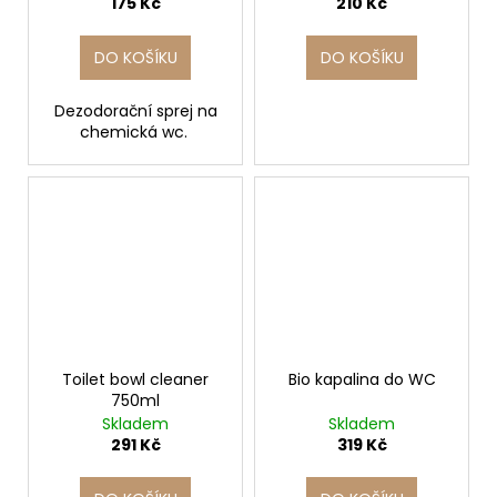
175 Kč
210 Kč
DO KOŠÍKU
DO KOŠÍKU
Dezodorační sprej na
chemická wc.
Toilet bowl cleaner
Bio kapalina do WC
750ml
Skladem
Skladem
291 Kč
319 Kč