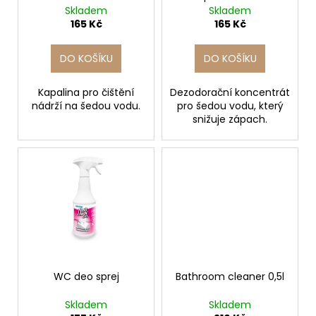
č
d
Skladem
Skladem
u
u
165 Kč
165 Kč
j
k
e
t
DO KOŠÍKU
DO KOŠÍKU
m
ů
e
Kapalina pro čištění
Dezodorační koncentrát
nádrží na šedou vodu.
pro šedou vodu, který
snižuje zápach.
KOMPLETNÍ
ÚPRAVA
ELEKTROINSTALACE
65
000
Kč
WC deo sprej
Bathroom cleaner 0,5l
Skladem
Skladem