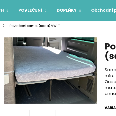
CH
POVLEČENÍ
DOPLŇKY
Obchodní 
Povlečení samet (sada) VW-T
Co potřebujete najít?
Po
HLEDAT
(s
Sada
Doporučujeme
míru.
Ocea
mate
a mo
VARI