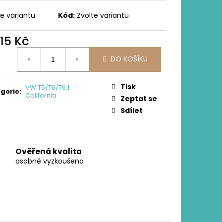
JENÍ DO VAŘIČE
te variantu
Kód:
Zvolte variantu
315 Kč
ná
DO KOŠÍKU
:
Tisk
VW T5/T6/T6.1
gorie
:
California
Zeptat se
Sdílet
Ověřená kvalita
osobně vyzkoušeno