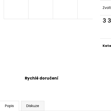
DRŽÁK NA PITÍ
PRKÉNKO NA KRÁ
650 Kč
1 885 Kč
Zvol
3 
Měr
cena
Kate
Rychlé doručení
Popis
Diskuze