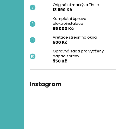
Originální markýza Thule
18 990 Kč
Kompletní úprava
elektroinstalace
65 000 Kč
Aretace střešního okna
500 Kč
Opravná sada pro vytržený
odpad sprchy
950 Kč
Instagram