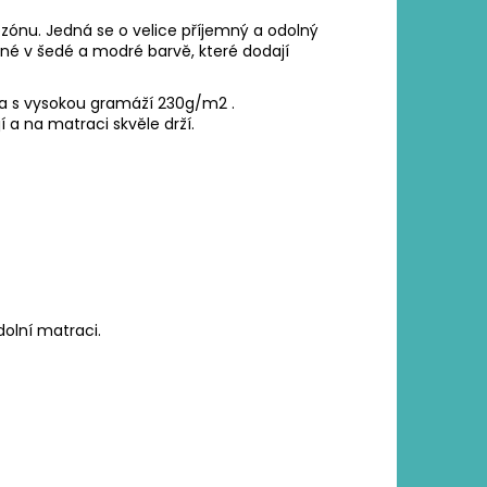
ezónu. Jedná se o velice příjemný a odolný
pné v šedé a modré barvě, které dodají
 a s vysokou gramáží 230g/m2 .
í a na matraci skvěle drží.
dolní matraci.