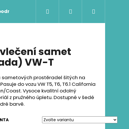
Hledat
Přihlášení
Nákupní
podmínky
Kontakty
košík
vlečení samet
ada) VW-T
 sametových prostěradel šitých na
 Pasuje do vozu VW T5, T6, T6.1 California
n/Coast.
Vysoce kvalitní odolný
riál
z pružného úpletu. Dostupné v šedé
dré barvě.
Následující
ANTA