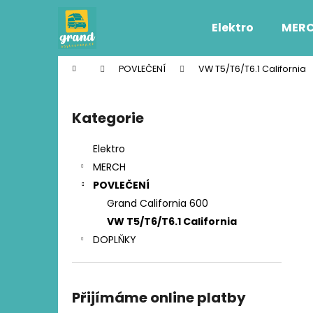
K
Přejít
na
o
Elektro
MER
obsah
Zpět
Zpět
š
do
do
í
Domů
POVLEČENÍ
VW T5/T6/T6.1 California
k
obchodu
obchodu
P
o
Kategorie
Přeskočit
s
kategorie
t
Elektro
r
MERCH
a
POVLEČENÍ
n
Grand California 600
n
VW T5/T6/T6.1 California
í
DOPLŇKY
p
a
n
Přijímáme online platby
e