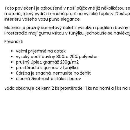
Toto povlečení je ozkoušené v naší půjčovně již několikátou s
materiál, který vydrží i mnohá praní na vysoké teploty. Dostu
interiéru vašeho vozu punc elegance.
Materiál je pružný sametový úplet s vysokým podílem bavlny
Prostěradla mají gumu všitou v tunýlku, jednoduše se navlékaj
Přednosti
velmi příjemné na dotek
vysoký podíl bavlny 80% a 20% polyester
pružný úplet, gramáž 230g/m2
prostěradlo s gumou v tunýlku
údržba je snadná, nemusíte ho žehlit
dlouhá životnost a stálost barev
Sada obsahuje celkem 2 ks prostěradel. 1 ks na horní a 1 ks na 