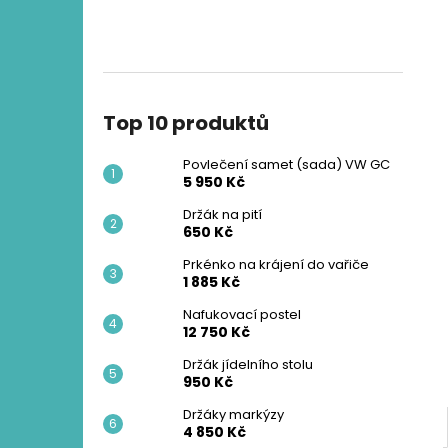
POVLEČENÍ SAMET (SADA) VW GC
l
5 950 Kč
Top 10 produktů
Povlečení samet (sada) VW GC
5 950 Kč
Držák na pití
650 Kč
Prkénko na krájení do vařiče
1 885 Kč
Nafukovací postel
12 750 Kč
Držák jídelního stolu
950 Kč
Držáky markýzy
4 850 Kč