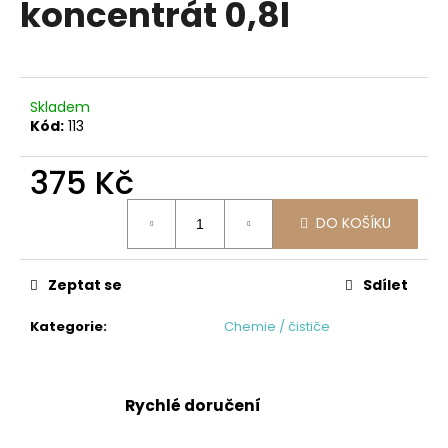
koncentrát 0,8l
a
j
í
t
Skladem
?
Kód:
113
375 Kč
Měrná
DO KOŠÍKU
cena:
HLEDAT
Zeptat se
Sdílet
D
Kategorie
:
Chemie / čističe
o
p
o
r
Rychlé doručení
u