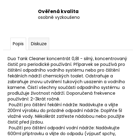
č
u
Ověřená kvalita
j
osobně vyzkoušeno
e
m
e
Popis
Diskuze
ORIGINÁLNÍ
MARKÝZA
Duo Tank Cleaner koncentrát 0,8l - silný, koncentrovaný
THULE
čistič pro periodické používání. Příparvek se používá pro
čištění odpadního vodního systému nebo pro čištění
18
990
fekálních nádrží chemických toalet. Odstraňuje a
Kč
zabraňuje znovu utváření tukových usazenin a vodního
kamene. Čiistí všechny součásti odpadního systému a
prodlužuje životnost nádrží. Doporučená frekvence
používání: 2-3krát ročně.
Použití pro čištění fekální nádrže: Nadávkujte a vlijte
200ml výrobku do prázdné odpadní nádrže. Doplňte 5l
vlažné vody. Několikrát zatřeste nádobou nebo použijte
čistič před jízdou.
Použití pro čištění odpadní vodní nádrže: Nadávkujte
600ml příptravku a vlijte do odpadu (výpusť spchy,