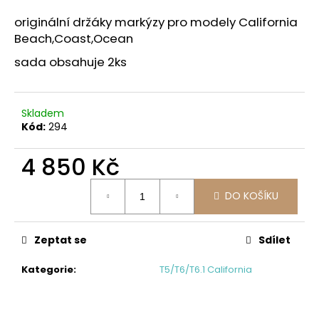
a
originální držáky markýzy pro modely California
j
Beach,Coast,Ocean
í
sada obsahuje 2ks
t
?
Skladem
Kód:
294
4 850 Kč
HLEDAT
Měrná
DO KOŠÍKU
cena:
D
Zeptat se
Sdílet
o
p
Kategorie
:
T5/T6/T6.1 California
o
r
u