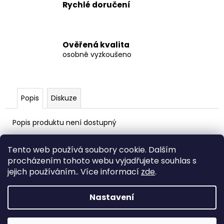
č
Rychlé doručení
u
j
e
m
Ověřená kvalita
osobně vyzkoušeno
e
ARETACE
STŘEŠNÍHO
Popis
Diskuze
OKNA
500
Popis produktu není dostupný
Kč
Z
Tento web používá soubory cookie. Dalším
á
procházením tohoto webu vyjadřujete souhlas s
PŮJČOVNA OBYTNÝCH VOZŮ ->
p
WW.GRANDOBYTNEVOZY.CZ
jejich používáním.. Více informací
zde
.
a
Nastavení
t
Vytvořil Shoptet
í
Copyright 2026
www.shop.grandobytnevozy.cz
.